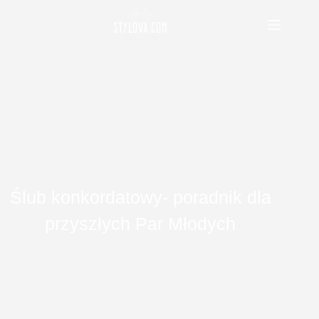
Przejdź
do
treści
Ślub konkordatowy- poradnik dla
przyszłych Par Młodych