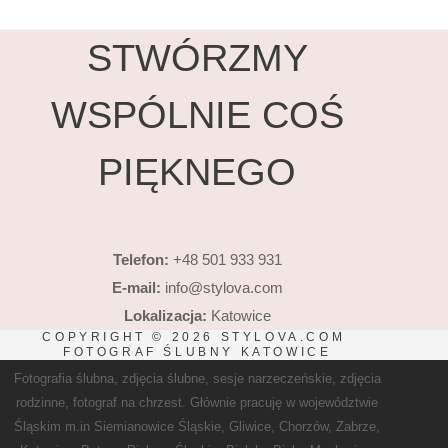
STWÓRZMY
WSPÓLNIE COŚ
PIĘKNEGO
Telefon:
+48 501 933 931
E-mail:
info@stylova.com
Lokalizacja:
Katowice
COPYRIGHT © 2026 STYLOVA.COM
FOTOGRAF ŚLUBNY KATOWICE
Fotografia ślubna,
zdjęcia ślubne
,
sesje narzeczeńskie
,
zdjęcia
rodzinne
,
fotograf na chrzest
. Głównie pracuję w województwie
Śląskim
m.in
Siemianowice Śląskie
,
Gliwice
,
Chorzów
,
Zabrze
,