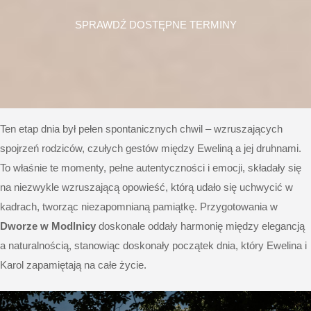
SPRAWDŹ DOSTĘPNE TERMINY
Ten etap dnia był pełen spontanicznych chwil – wzruszających
spojrzeń rodziców, czułych gestów między Eweliną a jej druhnami.
To właśnie te momenty, pełne autentyczności i emocji, składały się
na niezwykle wzruszającą opowieść, którą udało się uchwycić w
kadrach, tworząc niezapomnianą pamiątkę. Przygotowania w
Dworze w Modlnicy
doskonale oddały harmonię między elegancją
a naturalnością, stanowiąc doskonały początek dnia, który Ewelina i
Karol zapamiętają na całe życie.