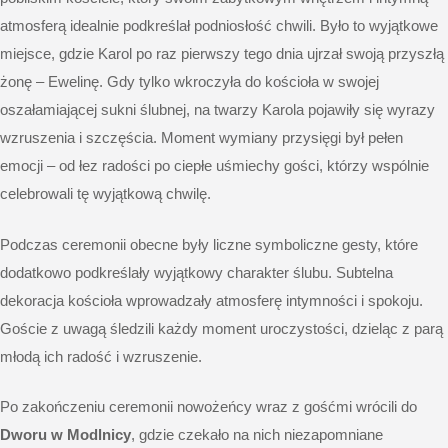
atmosferą idealnie podkreślał podniosłość chwili. Było to wyjątkowe
miejsce, gdzie Karol po raz pierwszy tego dnia ujrzał swoją przyszłą
żonę – Ewelinę. Gdy tylko wkroczyła do kościoła w swojej
oszałamiającej sukni ślubnej, na twarzy Karola pojawiły się wyrazy
wzruszenia i szczęścia. Moment wymiany przysięgi był pełen
emocji – od łez radości po ciepłe uśmiechy gości, którzy wspólnie
celebrowali tę wyjątkową chwilę.
Podczas ceremonii obecne były liczne symboliczne gesty, które
dodatkowo podkreślały wyjątkowy charakter ślubu. Subtelna
dekoracja kościoła wprowadzały atmosferę intymności i spokoju.
Goście z uwagą śledzili każdy moment uroczystości, dzieląc z parą
młodą ich radość i wzruszenie.
Po zakończeniu ceremonii nowożeńcy wraz z gośćmi wrócili do
Dworu w Modlnicy
, gdzie czekało na nich niezapomniane