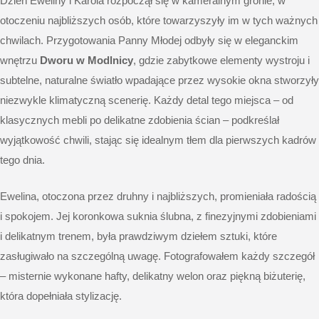
Dzień Eweliny i Karola rozpoczął się w kameralnym gronie, w
otoczeniu najbliższych osób, które towarzyszyły im w tych ważnych
chwilach. Przygotowania Panny Młodej odbyły się w eleganckim
wnętrzu
Dworu w Modlnicy
, gdzie zabytkowe elementy wystroju i
subtelne, naturalne światło wpadające przez wysokie okna stworzyły
niezwykle klimatyczną scenerię. Każdy detal tego miejsca – od
klasycznych mebli po delikatne zdobienia ścian – podkreślał
wyjątkowość chwili, stając się idealnym tłem dla pierwszych kadrów
tego dnia.
Ewelina, otoczona przez druhny i najbliższych, promieniała radością
i spokojem. Jej koronkowa suknia ślubna, z finezyjnymi zdobieniami
i delikatnym trenem, była prawdziwym dziełem sztuki, które
zasługiwało na szczególną uwagę. Fotografowałem każdy szczegół
– misternie wykonane hafty, delikatny welon oraz piękną biżuterię,
która dopełniała stylizację.