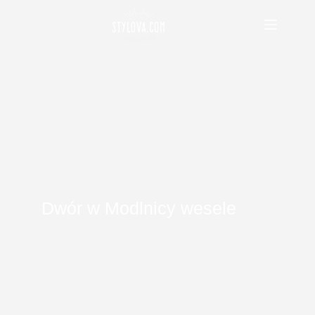
Przejdź
do
treści
Dwór w Modlnicy wesele