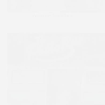
Wesele w Sali Tiffany