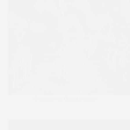
Brzoskwinia Ogród wesele