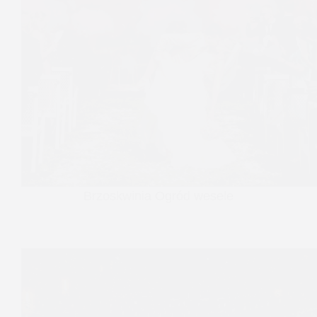
Brzoskwinia Ogród wesele