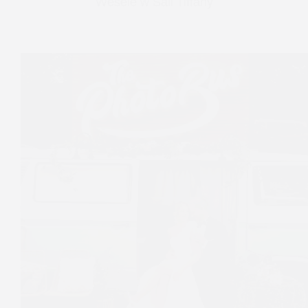
Wesele w Sali Tiffany