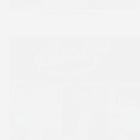
Wesele w Sali Tiffany