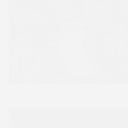
Brzoskwinia Ogród wesele