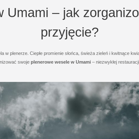
w Umami – jak zorganiz
przyjęcie?
ela w plenerze. Ciepłe promienie słońca, świeża zieleń i kwitnące kw
ganizować swoje
plenerowe wesele w
Umami
– niezwykłej restauracj