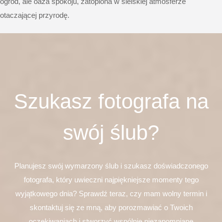
ogród, ale oaza spokoju, zatopiona w sielskiej atmosferze
otaczającej przyrodę.
Szukasz fotografa na
swój ślub?
Planujesz swój wymarzony ślub i szukasz doświadczonego
fotografa, który uwieczni najpiękniejsze momenty tego
wyjątkowego dnia? Sprawdź teraz, czy mam wolny termin i
skontaktuj się ze mną, aby porozmawiać o Twoich
oczekiwaniach i stworzyć wspólnie niezapomniane