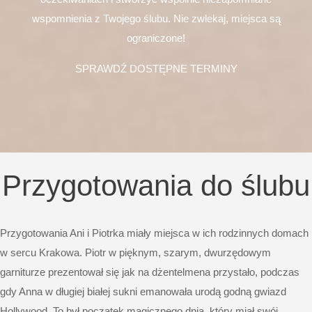
wspomnienia z Twojego ślubu. Nie zwlekaj, miejsca są
ograniczone!
SPRAWDŹ DOSTĘPNE TERMINY
Przygotowania do ślubu
Przygotowania Ani i Piotrka miały miejsca w ich rodzinnych domach
w sercu Krakowa. Piotr w pięknym, szarym, dwurzędowym
garniturze prezentował się jak na dżentelmena przystało, podczas
gdy Anna w długiej białej sukni emanowała urodą godną gwiazd
Hollywood. To był początek magicznego dnia, który miał swój