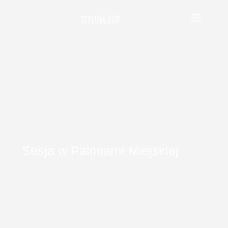
Przejdź
do
treści
Sesja w Palmiarni Miejskiej