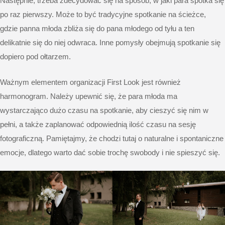
Następnie, trzeba zdecydować się na sposób, w jaki para spotka się
po raz pierwszy. Może to być tradycyjne spotkanie na ścieżce,
gdzie panna młoda zbliża się do pana młodego od tyłu a ten
delikatnie się do niej odwraca. Inne pomysły obejmują spotkanie się
dopiero pod ołtarzem.
Ważnym elementem organizacji First Look jest również
harmonogram. Należy upewnić się, że para młoda ma
wystarczająco dużo czasu na spotkanie, aby cieszyć się nim w
pełni, a także zaplanować odpowiednią ilość czasu na sesję
fotograficzną. Pamiętajmy, że chodzi tutaj o naturalne i spontaniczne
emocje, dlatego warto dać sobie trochę swobody i nie spieszyć się.