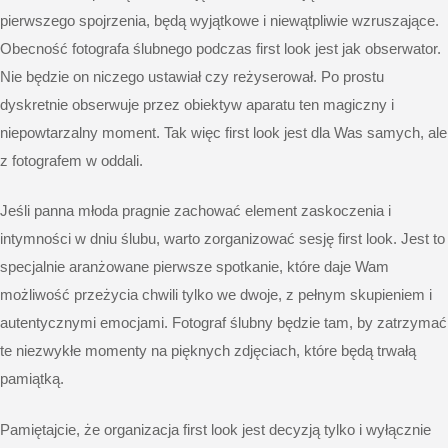
pierwszego spojrzenia, będą wyjątkowe i niewątpliwie wzruszające.
Obecność fotografa ślubnego podczas first look jest jak obserwator.
Nie będzie on niczego ustawiał czy reżyserował. Po prostu
dyskretnie obserwuje przez obiektyw aparatu ten magiczny i
niepowtarzalny moment. Tak więc first look jest dla Was samych, ale
z fotografem w oddali.
Jeśli panna młoda pragnie zachować element zaskoczenia i
intymności w dniu ślubu, warto zorganizować sesję first look. Jest to
specjalnie aranżowane pierwsze spotkanie, które daje Wam
możliwość przeżycia chwili tylko we dwoje, z pełnym skupieniem i
autentycznymi emocjami. Fotograf ślubny będzie tam, by zatrzymać
te niezwykłe momenty na pięknych zdjęciach, które będą trwałą
pamiątką.
Pamiętajcie, że organizacja first look jest decyzją tylko i wyłącznie