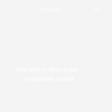
Przejdź
do
treści
First look w dniu ślubu –
wyjątkowa chwila