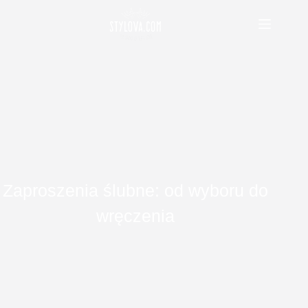
Przejdź
do
treści
Zaproszenia ślubne: od wyboru do
wręczenia