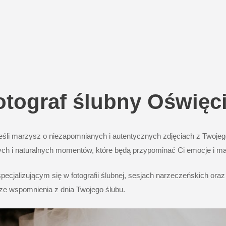
otograf ślubny Oświęc
śli marzysz o niezapomnianych i autentycznych zdjęciach z Twojego
znych i naturalnych momentów, które będą przypominać Ci emocje i m
alizującym się w fotografii ślubnej, sesjach narzeczeńskich oraz ś
sze wspomnienia z dnia Twojego ślubu.