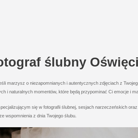
otograf ślubny Oświęc
śli marzysz o niezapomnianych i autentycznych zdjęciach z Twojego
znych i naturalnych momentów, które będą przypominać Ci emocje i m
alizującym się w fotografii ślubnej, sesjach narzeczeńskich oraz ś
sze wspomnienia z dnia Twojego ślubu.