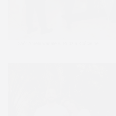
Dwór Amelii wesele w Rudzie Kościelnej