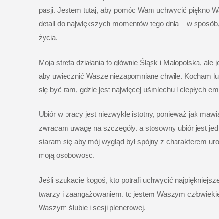
pasji. Jestem tutaj, aby pomóc Wam uchwycić piękno W
detali do największych momentów tego dnia – w sposób, 
życia.
Moja strefa działania to głównie
Śląsk
i
Małopolska
, ale
aby uwiecznić Wasze niezapomniane chwile. Kocham ludz
się być tam, gdzie jest najwięcej uśmiechu i ciepłych emo
Ubiór w pracy jest niezwykle istotny, ponieważ jak mawia
zwracam uwagę na szczegóły, a stosowny ubiór jest jedn
staram się aby mój wygląd był spójny z charakterem ur
moją osobowość.
Jeśli szukacie kogoś, kto potrafi uchwycić najpiękniej
twarzy i zaangażowaniem, to jestem Waszym człowiek
Waszym ślubie i sesji plenerowej.