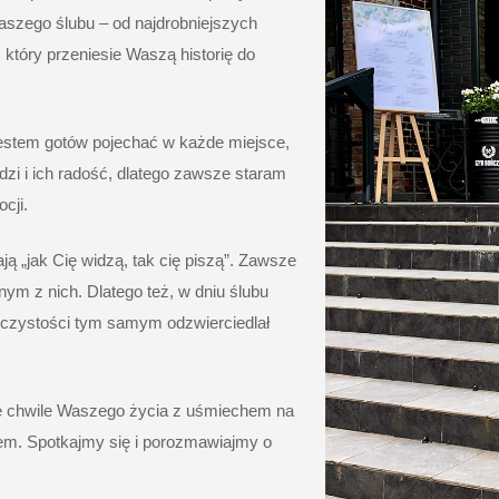
aszego ślubu – od najdrobniejszych
który przeniesie Waszą historię do
 jestem gotów pojechać w każde miejsce,
i i ich radość, dlatego zawsze staram
cji.
ją „jak Cię widzą, tak cię piszą”. Zawsze
ym z nich. Dlatego też, w dniu ślubu
oczystości tym samym odzwierciedlał
sze chwile Waszego życia z uśmiechem na
iem.
Spotkajmy się
i porozmawiajmy o