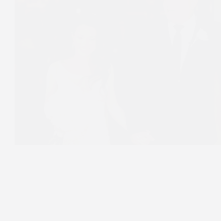
Zdjęcia ślubne Kraków | Wesele Babie Lato |
E+M