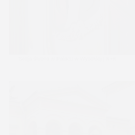
Sesja ślubna w Pałacu w Wysokiej | K+K