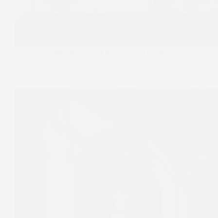
Sesja ślubna Mogilany | E+R