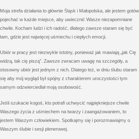
Moja strefa działania to głównie
Śląsk
i
Małopolska
, ale jestem gotów
pojechać w każde miejsce, aby uwiecznić Wasze niezapomniane
chwile. Kocham ludzi i ich radość, dlatego zawsze staram się być
tam, gdzie jest najwięcej uśmiechu i ciepłych emocji.
Ubiór w pracy jest niezwykle istotny, ponieważ jak mawiają „jak Cię
widzą, tak cię piszą”. Zawsze zwracam uwagę na szczegóły, a
stosowny ubiór jest jednym z nich. Dlatego też, w dniu ślubu staram
się aby mój wygląd był spójny z charakterem uroczystości tym
samym odzwierciedlał moją osobowość.
Jeśli szukacie kogoś, kto potrafi uchwycić najpiękniejsze chwile
Waszego życia z uśmiechem na twarzy i zaangażowaniem, to
jestem Waszym człowiekiem.
Spotkajmy się
i porozmawiajmy o
Waszym ślubie i sesji plenerowej.